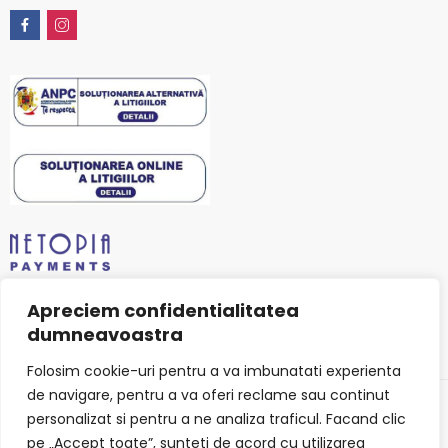
Apreciem confidentialitatea
dumneavoastra
Folosim cookie-uri pentru a va imbunatati experienta
de navigare, pentru a va oferi reclame sau continut
personalizat si pentru a ne analiza traficul. Facand clic
© 2026 stansfield-fashion.com. Toate drepturile rezervate
pe „Accept toate”, sunteti de acord cu utilizarea