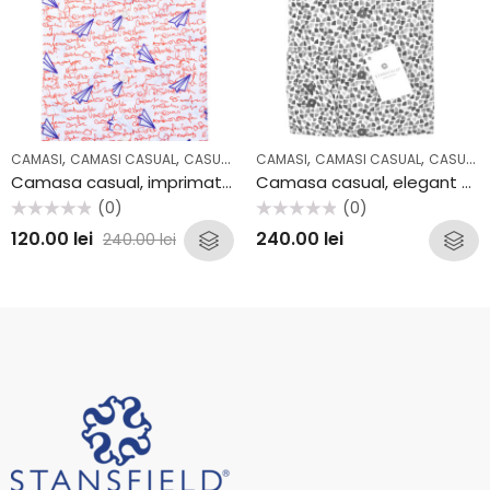
,
,
,
,
,
,
,
CAMASI
CAMASI CASUAL
CASUAL
COLECTII
CAMASI
OUTLET
CAMASI CASUAL
CASUAL
Camasa casual, imprimat Stansfield SS2057CF
Camasa casual, elegant mozaic Stansfield AV2209CS
(0)
(0)
Evaluat
Evaluat
120.00
lei
240.00
lei
240.00
lei
la
la
0
0
din
din
5
5