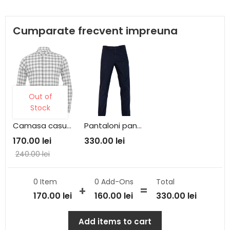
Cumparate frecvent impreuna
Out of
Stock
Camasa casual Stansfield B77
Pantaloni pana Bleumarin Stansfield PTBL
170.00
lei
330.00
lei
240.00
lei
0 Item
0
Add-Ons
Total
170.00
lei
160.00
lei
330.00
lei
Add items to cart