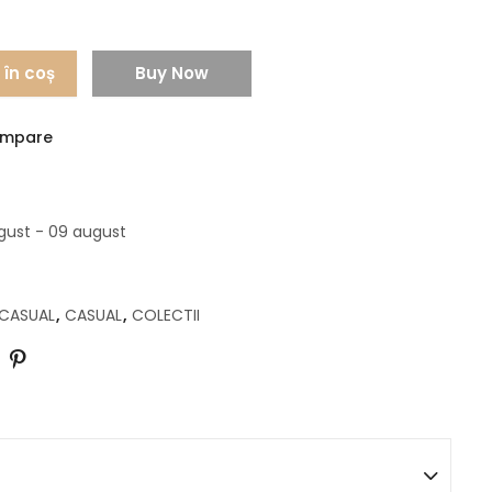
în coș
Buy Now
mpare
gust - 09 august
 CASUAL
,
CASUAL
,
COLECTII