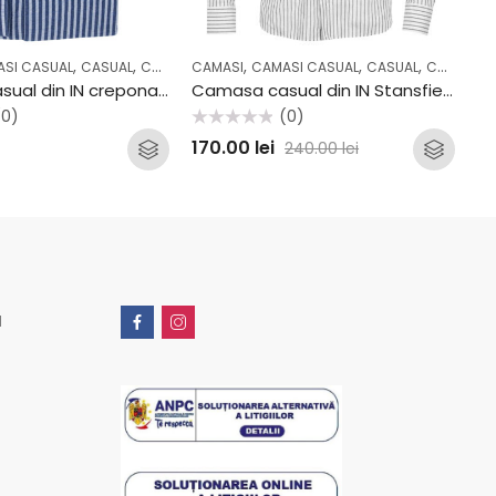
,
,
,
,
,
,
SI CASUAL
CASUAL
COLECTII
CAMASI
CAMASI CASUAL
CASUAL
COLECTII
CA
Camasa casual din IN creponat Stansfield AV2213CS
Camasa casual din IN Stansfield SS2022CF
(0)
(0)
Evaluat
Eva
170.00
lei
2
240.00
lei
la
la
0
0
din
din
5
5
u