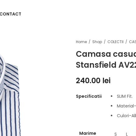
CONTACT
Home
Shop
COLECTII
CA
Camasa casual
Stansfield AV
240.00
lei
Specificatii
SLIM Fit.
Material
Culori-Al
Marime
S
L