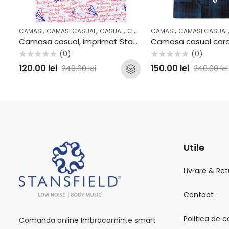
,
,
,
,
,
CAMASI
CAMASI CASUAL
CASUAL
COLECTII
CAMASI
OUTLET
CAMASI CASUAL
Camasa casual, imprimat Stansfield SS2057CF
(0)
(0)
Evaluat
Evaluat
120.00
lei
150.00
lei
240.00
lei
240.00
lei
la
la
0
0
din
din
5
5
Utile
Livrare & Ret
Contact
Politica de c
Comanda online Imbracaminte smart