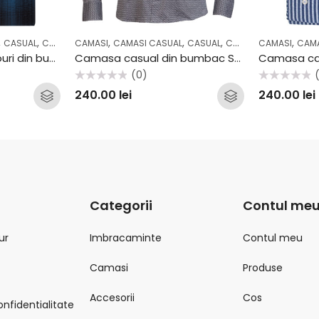
,
,
,
,
,
,
,
CASUAL
COLECTII
CAMASI
OUTLET
CAMASI CASUAL
CASUAL
COLECTII
CAMASI
CAMA
Camasa casual carouri din bumbac Stansfield C26
Camasa casual din bumbac Stansfield B35
(0)
Evaluat
Evaluat
240.00
lei
240.00
lei
la
la
0
0
din
din
5
5
Categorii
Contul me
ur
Imbracaminte
Contul meu
Camasi
Produse
Accesorii
Cos
onfidentialitate