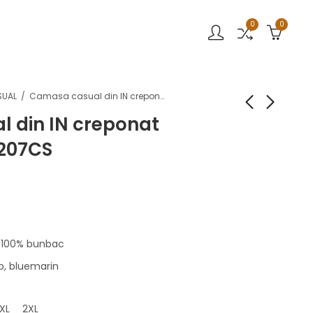
0
0
SUAL
Camasa casual din IN creponat Stansfield AV2207CS
 din IN creponat
2207CS
-100% bunbac
b, bluemarin
XL
2XL