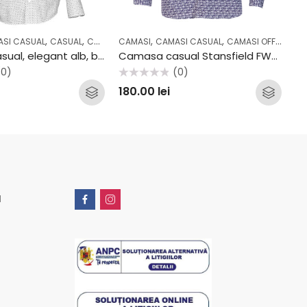
,
,
,
,
,
,
TII
SI CASUAL
CASUAL
COLECTII
CAMASI
ELEGANT
CAMASI CASUAL
CAMASI OFFICE
CA
CA
Camasa casual, elegant alb, buline Stansfield FW2102CS
Camasa casual Stansfield FW2011
Ca
(0)
(0)
Evaluat
Eva
180.00
lei
1
la
la
0
0
din
din
5
5
u