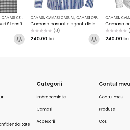
,
,
,
,
,
,
,
,
,
COLECTII
CAMASI CEREMONIE
ELEGANT
CAMASI
CASUAL
CAMASI CASUAL
COLECTII
CAMASI OFFICE
CASUAL
CAMASI
COLEC
CAMA
Camasa casual carouri Stansfield SS2037CF
Camasa casual, elegant din bumbac Stansfield FW2008
(0)
Evaluat
Evaluat
240.00
lei
240.00
lei
la
la
0
0
din
din
5
5
Categorii
Contul me
ur
Imbracaminte
Contul meu
Camasi
Produse
Accesorii
Cos
onfidentialitate