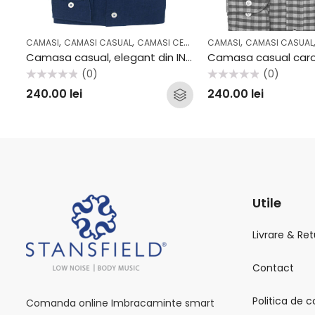
,
,
,
,
,
,
CAMASI
CAMASI CASUAL
CAMASI CEREMONIE
CAMASI
CASUAL
CAMASI CASUAL
CEREMONIE
Camasa casual, elegant din IN Stansfield AV2201CS
(0)
(0)
Evaluat
Evaluat
240.00
lei
240.00
lei
la
la
0
0
din
din
5
5
Utile
Livrare & Ret
Contact
Politica de c
Comanda online Imbracaminte smart