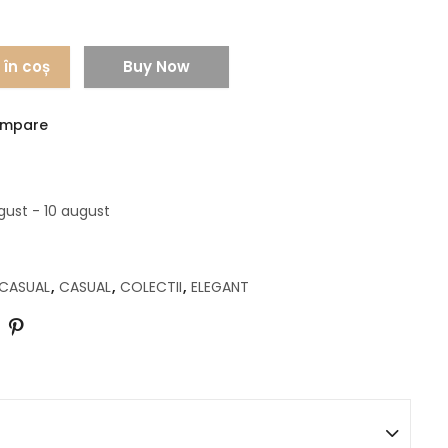
în coș
Buy Now
mpare
gust - 10 august
 CASUAL
,
CASUAL
,
COLECTII
,
ELEGANT