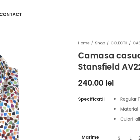
CONTACT
Home
Shop
COLECTII
CA
Camasa casual
Stansfield AV
240.00
lei
Specificatii
Regular Fi
Materia
Culori-al
Marime
S
L