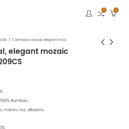
0
0
SUAL
Camasa casual, elegant mozaic Stansfield AV2209CS
, elegant mozaic
2209CS
t.
l-100% Bumbac
b, maron, roz, albastru
2XL