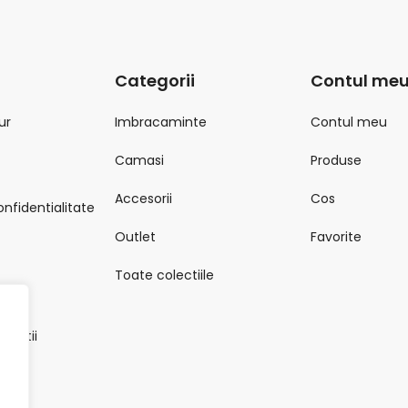
Categorii
Contul me
ur
Imbracaminte
Contul meu
Camasi
Produse
Accesorii
Cos
onfidentialitate
Outlet
Favorite
Toate colectiile
onditii