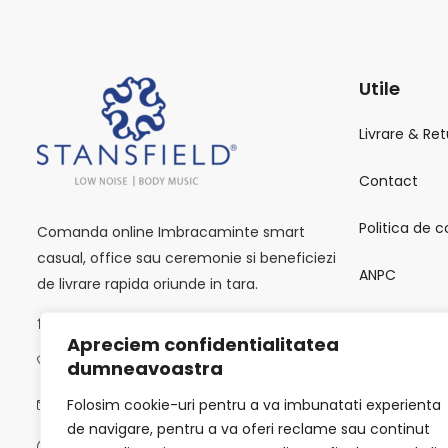
Utile
Livrare & Ret
Contact
Politica de c
Comanda online Imbracaminte smart
casual, office sau ceremonie si beneficiezi
ANPC
de livrare rapida oriunde in tara.
Calea Victoriei 118, București 010093
SOL
Apreciem confidentialitatea
0723502619
dumneavoastra
Termeni si C
Folosim cookie-uri pentru a va imbunatati experienta
info@stansfield-fashion.com
de navigare, pentru a va oferi reclame sau continut
Luni -Vineri / 9:00 AM - 6:00 PM