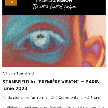
IUL.
Articole Stansfield
STANSFIELD la “PREMIÈRE VISION” – PARIS
iunie 2023
de
stansfield fashion
0
Comments
Share
Întâlnirea anuală pentru profesioniștii fashionului – Première