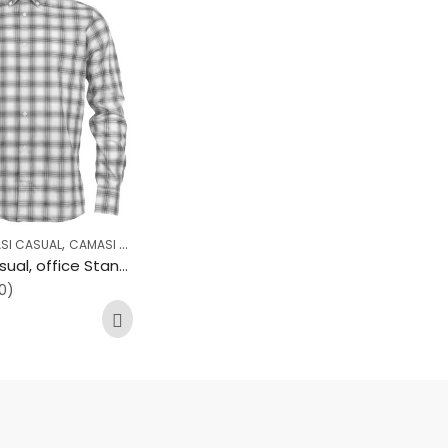
,
,
,
,
SI CASUAL
CAMASI OFFICE
CASUAL
COLECTII
OFFICE
Camasa casual, office Stansfield B705
0)