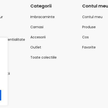
Categorii
Contul me
ur
Imbracaminte
Contul meu
Camasi
Produse
Accesorii
Cos
onfidentialitate
Outlet
Favorite
Toate colectiile
onditii