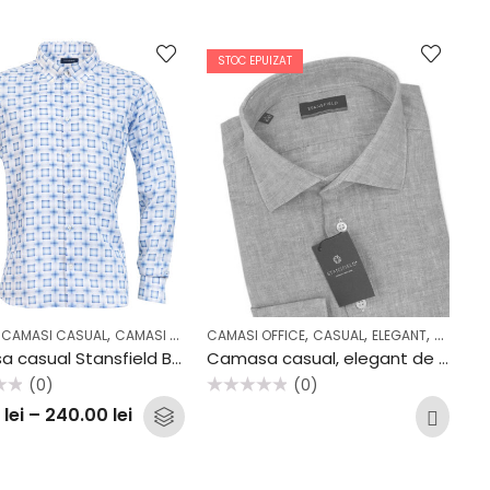
STOC EPUIZAT
,
,
,
,
,
,
,
,
,
,
,
L
CAMASI CASUAL
COLECTII
OFFICE
CAMASI OFFICE
CAMASI OFFICE
CASUAL
COLECTII
CASUAL
OFFICE
ELEGANT
OUTLET
OFFICE
Camasa casual Stansfield B69
Camasa casual, elegant de vara din IN AV2310CF
(0)
(0)
Evaluat
0
lei
–
240.00
lei
la
0
din
5