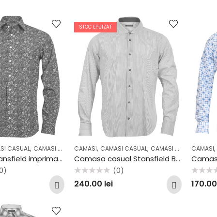
STOC EPUIZAT
,
,
,
,
,
,
,
SI CASUAL
CAMASI COCKTAIL & PARTY
CAMASI
CAMASI CASUAL
CASUAL
COLECTII
CAMASI OFFICE
OFFICE
CAMASI
CASUA
Camasa Stansfield imprimat SS2003
Camasa casual Stansfield B67
0)
(0)
Evaluat
Evaluat
240.00
lei
170.0
la
la
0
0
din
din
5
5