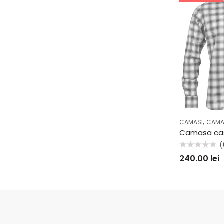
,
CAMASI
CAMA
(
Evaluat
240.00
lei
la
0
din
5