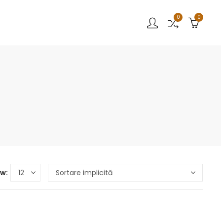
0
0
w: