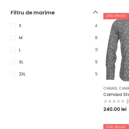
Filtru de marime
STOC EPUIZAT
S
4
M
8
L
11
XL
9
2XL
5
,
CAMASI
CAMA
(
Evaluat
240.00
lei
la
0
din
5
STOC EPUIZAT