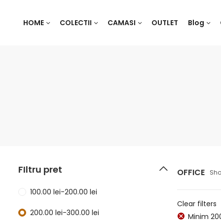
HOME
COLECTII
CAMASI
OUTLET
Blog
FIltru pret
OFFICE
Sho
100.00
lei
-
200.00
lei
Clear filters
200.00
lei
-
300.00
lei
Minim
20