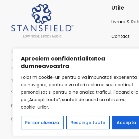
Utile
Livrare & Ret
Contact
Politica de c
Comanda online Imbracaminte smart
Apreciem confidentialitatea
casual, office sau ceremonie si beneficiezi
dumneavoastra
ANPC
de livrare rapida oriunde in tara.
Folosim cookie-uri pentru a va imbunatati experienta
Calea Victoriei 118, București 010093
SOL
de navigare, pentru a va oferi reclame sau continut
personalizat si pentru a ne analiza traficul. Facand clic
0723502619
Termeni si C
pe „Accept toate”, sunteti de acord cu utilizarea
info@stansfield-fashion.com
cookie-urilor.
Luni -Vineri / 9:00 AM - 6:00 PM
Personalizeaza
Respinge toate
Accepta