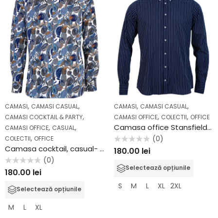
,
,
,
,
CAMASI
CAMASI CASUAL
CAMASI
CAMASI CASUAL
,
,
,
CAMASI COCKTAIL & PARTY
CAMASI OFFICE
COLECTII
OFFICE
Camasa office Stansfield SS2041
,
,
CAMASI OFFICE
CASUAL
,
(0)
COLECTII
OFFICE
Camasa cocktail, casual- office Flori Albastre
Evaluat
180.00
lei
la
0
(0)
din
Selectează opțiunile
Evaluat
5
180.00
lei
la
0
S
M
L
XL
2XL
din
Selectează opțiunile
5
M
L
XL