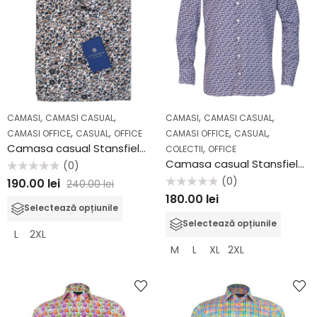
,
,
,
,
CAMASI
CAMASI CASUAL
CAMASI
CAMASI CASUAL
,
,
,
,
CAMASI OFFICE
CASUAL
OFFICE
CAMASI OFFICE
CASUAL
Camasa casual Stansfield AV2008
,
COLECTII
OFFICE
Camasa casual Stansfield FW2011
(0)
Evaluat
(0)
190.00
lei
240.00
lei
la
Evaluat
0
180.00
lei
la
din
Selectează opțiunile
0
5
din
Selectează opțiunile
5
L
2XL
M
L
XL
2XL