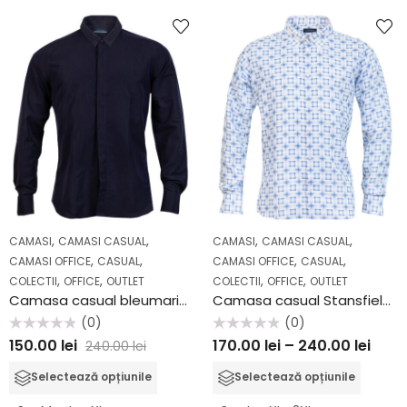
,
,
,
,
CAMASI
CAMASI CASUAL
CAMASI
CAMASI CASUAL
,
,
,
,
CAMASI OFFICE
CASUAL
CAMASI OFFICE
CASUAL
,
,
,
,
COLECTII
OFFICE
OUTLET
COLECTII
OFFICE
OUTLET
Camasa casual bleumarin Stansfield B62
Camasa casual Stansfield B69
(0)
(0)
Evaluat
Evaluat
150.00
lei
170.00
lei
–
240.00
lei
240.00
lei
la
la
0
0
din
din
Selectează opțiunile
Selectează opțiunile
5
5