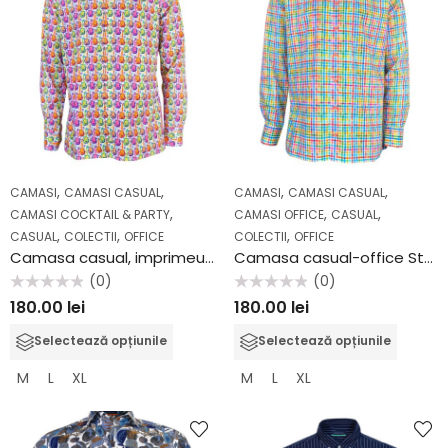
,
,
,
,
CAMASI
CAMASI CASUAL
CAMASI
CAMASI CASUAL
,
,
,
CAMASI COCKTAIL & PARTY
CAMASI OFFICE
CASUAL
,
,
,
CASUAL
COLECTII
OFFICE
COLECTII
OFFICE
Camasa casual, imprimeu chitara 36106
Camasa casual-office Stansfield Multicolor
(0)
(0)
Evaluat
Evaluat
180.00
lei
180.00
lei
la
la
0
0
din
din
Selectează opțiunile
Selectează opțiunile
5
5
M
L
XL
M
L
XL