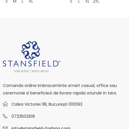
S
M
L
XL
S
L
XL
2XL
Comanda online Imbracaminte smart casual, office sau
ceremonie si beneficiezi de livrare rapida oriunde in tara.
Calea Victoriei 118, București 010093
0723502619
info@stansfield-fashion.com