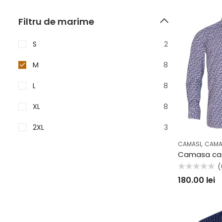
Filtru de marime
S
2
M
8
L
8
XL
8
2XL
3
,
CAMASI
CAMA
(
Evaluat
180.00
lei
la
0
din
5