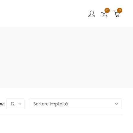
0
0
w: