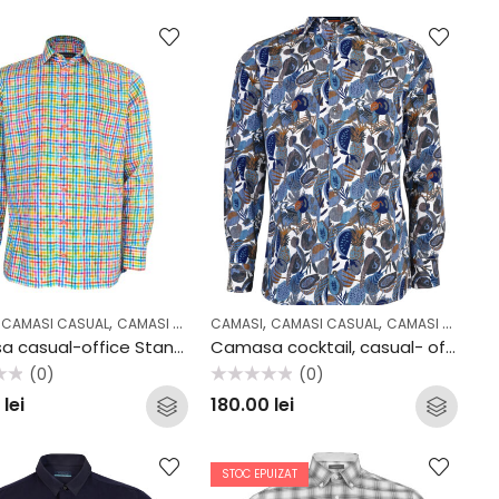
,
,
,
,
,
,
,
,
,
,
CAMASI CASUAL
CASUAL
COLECTII
CAMASI OFFICE
OFFICE
CAMASI
CASUAL
CAMASI CASUAL
COLECTII
OFFICE
CAMASI COCKTAIL & PARTY
Camasa casual-office Stansfield Multicolor
Camasa cocktail, casual- office Flori Albastre
(0)
(0)
Evaluat
0
lei
180.00
lei
la
0
din
5
STOC EPUIZAT