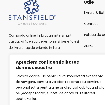
Utile
Livrare & Ret
Contact
Politica de c
Comanda online Imbracaminte smart
casual, office sau ceremonie si beneficiezi
ANPC
de livrare rapida oriunde in tara.
Calea Victoriei 118, București 010093
SOL
Apreciem confidentialitatea
0723502619
dumneavoastra
Termeni si C
Folosim cookie-uri pentru a va imbunatati experienta
info@stansfield-fashion.com
de navigare, pentru a va oferi reclame sau continut
Luni -Vineri / 9:00 AM - 6:00 PM
personalizat si pentru a ne analiza traficul. Facand clic
pe „Accept toate”, sunteti de acord cu utilizarea
cookie-urilor.