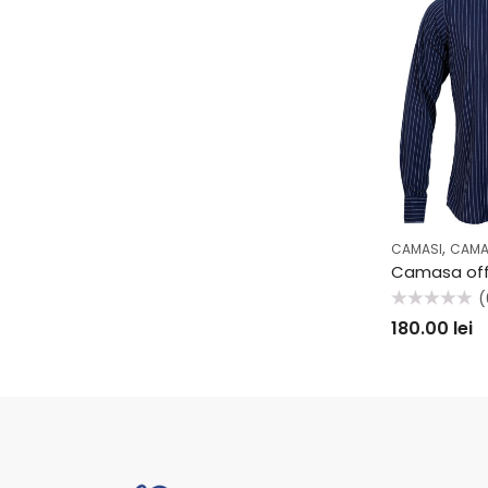
,
CAMASI
CAMA
(
Evaluat
180.00
lei
la
0
din
5