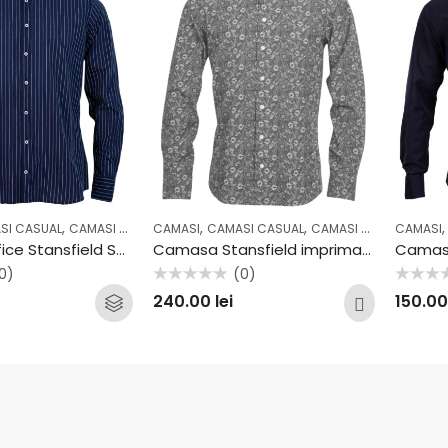
,
,
,
,
,
SI CASUAL
CAMASI OFFICE
CAMASI
COLECTII
CAMASI CASUAL
OFFICE
CAMASI COCKTAIL & PARTY
CAMASI
Camasa office Stansfield SS2041
Camasa Stansfield imprimat SS2003
0)
(0)
Evaluat
Evaluat
240.00
lei
150.0
la
la
0
0
din
din
5
5