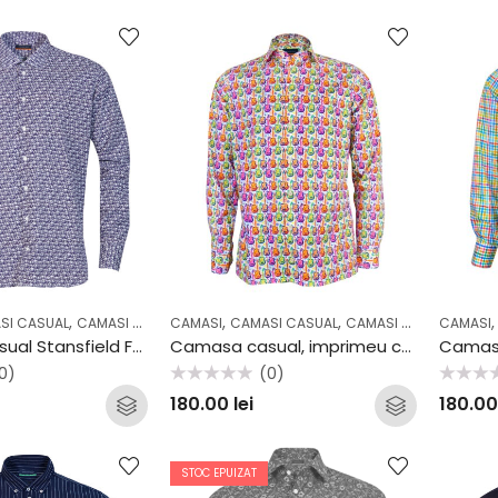
,
,
,
,
,
,
SI CASUAL
CAMASI OFFICE
CAMASI
CASUAL
CAMASI CASUAL
COLECTII
OFFICE
CAMASI COCKTAIL & PARTY
CAMASI
Camasa casual Stansfield FW2011
Camasa casual, imprimeu chitara 36106
0)
(0)
Evaluat
Evaluat
180.00
lei
180.0
la
la
0
0
din
din
5
5
STOC EPUIZAT