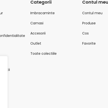
Categorii
Contul me
ur
Imbracaminte
Contul meu
Camasi
Produse
Accesorii
Cos
onfidentialitate
Outlet
Favorite
Toate colectiile
onditii