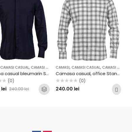
,
,
,
,
,
,
,
,
,
,
,
,
CAMASI CASUAL
CASUAL
COLECTII
CAMASI OFFICE
OFFICE
CAMASI
CASUAL
CAMASI CASUAL
COLECTII
OFFICE
CAMASI OFFICE
OUTLET
Camasa casual bleumarin Stansfield B62
Camasa casual, office Stansfield B705
(0)
(0)
Evaluat
0
lei
240.00
lei
240.00
lei
la
0
din
5