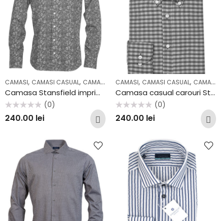
,
,
,
,
,
,
CAMASI
CAMASI CASUAL
CAMASI COCKTAIL & PARTY
CAMASI
CAMASI CASUAL
CASUAL
COLECTII
CAMASI CEREMONIE
Camasa Stansfield imprimat SS2003
Camasa casual carouri Stansfield SS2037CF
(0)
(0)
Evaluat
Evaluat
240.00
lei
240.00
lei
la
la
0
0
din
din
5
5