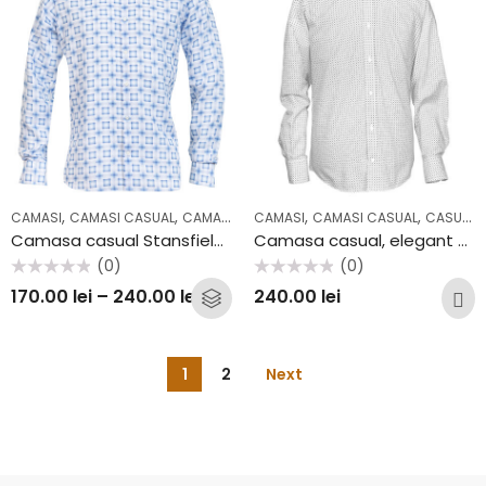
,
,
,
,
,
,
,
,
,
CAMASI
CAMASI CASUAL
CAMASI OFFICE
CAMASI
CASUAL
CAMASI CASUAL
COLECTII
OFFICE
CASUAL
OUT
Camasa casual Stansfield B69
Camasa casual, elegant alb, buline Stansfield FW2102CS
(0)
(0)
Evaluat
Evaluat
170.00
lei
–
240.00
lei
240.00
lei
la
la
0
0
din
din
5
5
1
2
Next