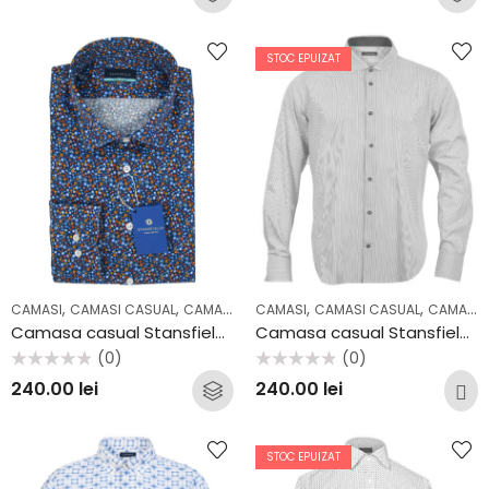
0
0
din
din
5
5
STOC EPUIZAT
,
,
,
,
,
,
CAMASI
CAMASI CASUAL
CAMASI COCKTAIL & PARTY
CAMASI
CAMASI CASUAL
CASUAL
COLECTII
CAMASI OFFICE
Camasa casual Stansfield AV2212CF
Camasa casual Stansfield B67
(0)
(0)
Evaluat
Evaluat
240.00
lei
240.00
lei
la
la
0
0
din
din
5
5
STOC EPUIZAT