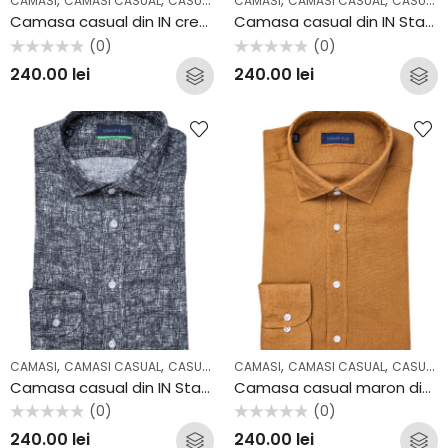
,
,
,
,
,
,
CAMASI
CAMASI CASUAL
CASUAL
COLECTII
CAMASI
CAMASI CASUAL
CASUAL
Camasa casual din IN creponat Stansfield AV2213CS
Camasa casual din IN Stansfield SS2047CS
(0)
(0)
Evaluat
Evaluat
240.00
lei
240.00
lei
la
la
0
0
din
din
5
5
,
,
,
,
,
,
CAMASI
CAMASI CASUAL
CASUAL
COLECTII
CAMASI
CAMASI CASUAL
CASUAL
Camasa casual din IN Stansfield SS2048CF
Camasa casual maron din IN Stansfield SS2030CF
(0)
(0)
Evaluat
Evaluat
240.00
lei
240.00
lei
la
la