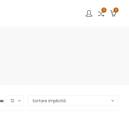
0
0
w: