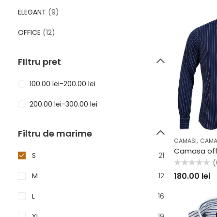
ELEGANT
(9)
OFFICE
(12)
FIltru pret
100.00
lei
-
200.00
lei
200.00
lei
-
300.00
lei
Filtru de marime
,
CAMASI
CAMA
S
21
(
Evaluat
180.00
lei
M
12
la
0
din
5
L
16
XL
19