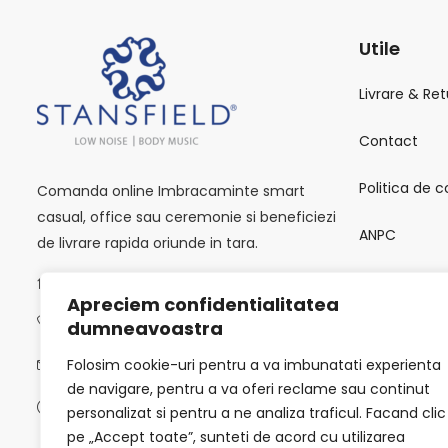
Utile
Livrare & Ret
Contact
Politica de c
Comanda online Imbracaminte smart
casual, office sau ceremonie si beneficiezi
ANPC
de livrare rapida oriunde in tara.
Calea Victoriei 118, București 010093
SOL
Apreciem confidentialitatea
0723502619
dumneavoastra
Termeni si C
Folosim cookie-uri pentru a va imbunatati experienta
info@stansfield-fashion.com
de navigare, pentru a va oferi reclame sau continut
Luni -Vineri / 9:00 AM - 6:00 PM
personalizat si pentru a ne analiza traficul. Facand clic
pe „Accept toate”, sunteti de acord cu utilizarea