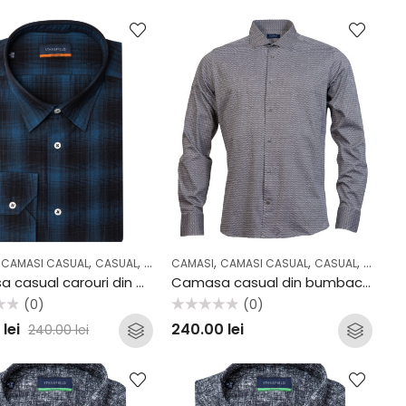
,
,
,
,
,
,
,
,
,
,
L
CAMASI CASUAL
COLECTII
OFFICE
CASUAL
OUTLET
COLECTII
CAMASI
OUTLET
CAMASI CASUAL
CASUAL
COLECTI
Camasa casual carouri din bumbac Stansfield C26
Camasa casual din bumbac Stansfield B35
(0)
(0)
Evaluat
0
lei
240.00
lei
240.00
lei
la
0
din
5