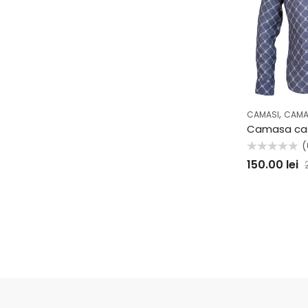
,
CAMASI
CAMA
(
Evaluat
150.00
lei
la
0
din
5