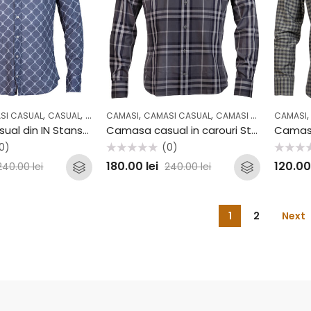
,
,
,
,
,
,
SI CASUAL
CASUAL
COLECTII
CAMASI
OUTLET
CAMASI CASUAL
CAMASI OFFICE
CAMASI
CASUA
Camasa casual din IN Stansfield SS2051CS
Camasa casual in carouri Stansfield B35
0)
(0)
Evaluat
Evaluat
180.00
lei
120.0
240.00
lei
240.00
lei
la
la
0
0
din
din
5
5
1
2
Next