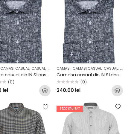
,
,
,
,
,
,
CAMASI CASUAL
CASUAL
COLECTII
CAMASI
CAMASI CASUAL
CASUAL
COLECTI
Camasa casual din IN Stansfield SS2047CS
Camasa casual din IN Stansfield SS2048CF
(0)
(0)
Evaluat
0
lei
240.00
lei
la
0
din
5
STOC EPUIZAT