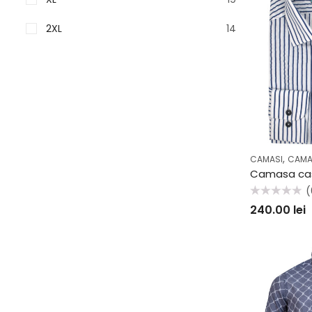
2XL
14
,
CAMASI
CAMA
(
Evaluat
240.00
lei
la
0
din
5