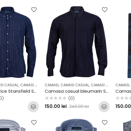
,
,
,
,
,
,
SI CASUAL
CAMASI OFFICE
CAMASI
COLECTII
CAMASI CASUAL
OFFICE
CAMASI OFFICE
CAMASI
CASUA
Camasa office Stansfield SS2041
Camasa casual bleumarin Stansfield B62
0)
(0)
Evaluat
Evaluat
150.00
lei
150.0
240.00
lei
la
la
0
0
din
din
5
5