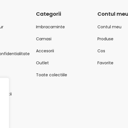
Categorii
Contul me
ur
Imbracaminte
Contul meu
Camasi
Produse
Accesorii
Cos
onfidentialitate
Outlet
Favorite
Toate colectiile
onditii