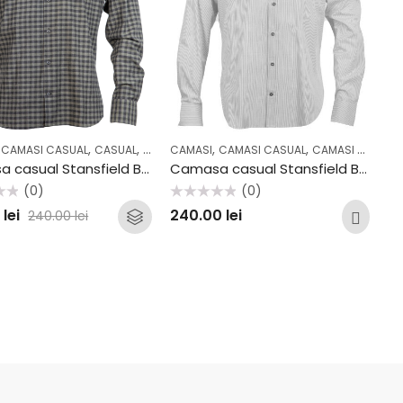
,
,
,
,
,
,
,
,
,
L
CAMASI CASUAL
COLECTII
OUTLET
CASUAL
COLECTII
CAMASI
OUTLET
CAMASI CASUAL
CAMASI OFFICE
Camasa casual Stansfield B31
Camasa casual Stansfield B67
(0)
(0)
Evaluat
0
lei
240.00
lei
240.00
lei
la
0
din
5