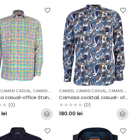
,
,
,
,
,
,
,
,
,
,
CAMASI CASUAL
CASUAL
COLECTII
CAMASI OFFICE
OFFICE
CAMASI
CASUAL
CAMASI CASUAL
COLECTII
OFFICE
CAMASI COCKTAIL & PARTY
Camasa casual-office Stansfield Multicolor
Camasa cocktail, casual- office Flori Albastre
(0)
(0)
Evaluat
0
lei
180.00
lei
la
0
din
5