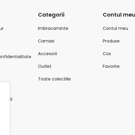
Categorii
Contul me
ur
Imbracaminte
Contul meu
Camasi
Produse
Accesorii
Cos
onfidentialitate
Outlet
Favorite
Toate colectiile
onditii