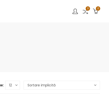
0
0
w: