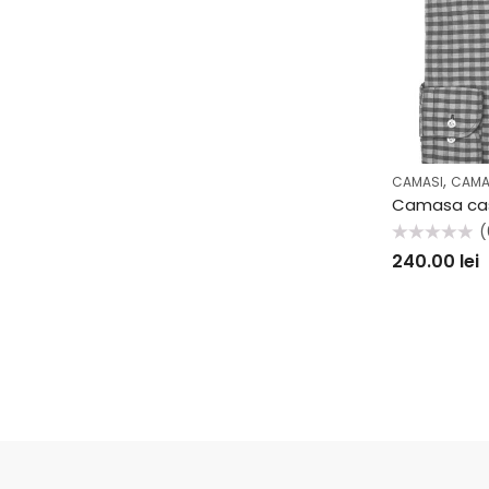
,
CAMASI
CAMA
(
Evaluat
240.00
lei
la
0
din
5