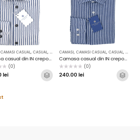
,
,
,
,
,
,
CAMASI CASUAL
CASUAL
COLECTII
CAMASI
CAMASI CASUAL
CASUAL
COLECTI
Camasa casual din IN creponat Stansfield AV2207CS
Camasa casual din IN creponat Stansfield AV2213CS
(0)
(0)
Evaluat
0
lei
240.00
lei
la
0
din
5
xt