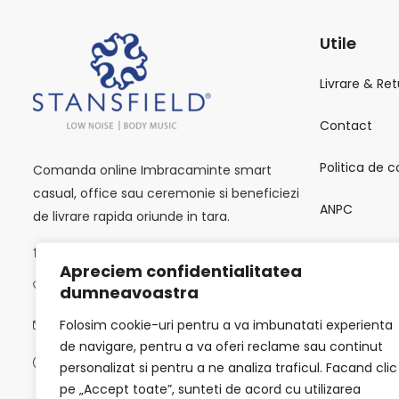
Utile
Livrare & Ret
Contact
Politica de c
Comanda online Imbracaminte smart
casual, office sau ceremonie si beneficiezi
ANPC
de livrare rapida oriunde in tara.
Calea Victoriei 118, București 010093
SOL
Apreciem confidentialitatea
0723502619
dumneavoastra
Termeni si C
Folosim cookie-uri pentru a va imbunatati experienta
info@stansfield-fashion.com
de navigare, pentru a va oferi reclame sau continut
Luni -Vineri / 9:00 AM - 6:00 PM
personalizat si pentru a ne analiza traficul. Facand clic
pe „Accept toate”, sunteti de acord cu utilizarea