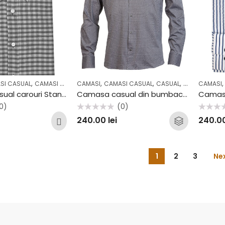
,
,
,
,
,
,
SI CASUAL
CAMASI CEREMONIE
CAMASI
CASUAL
CAMASI CASUAL
COLECTII
CASUAL
COLECTII
CAMASI
Camasa casual carouri Stansfield SS2037CF
Camasa casual din bumbac Stansfield B35
0)
(0)
Evaluat
Evaluat
240.00
lei
240.0
la
la
0
0
din
din
5
5
1
2
3
Ne