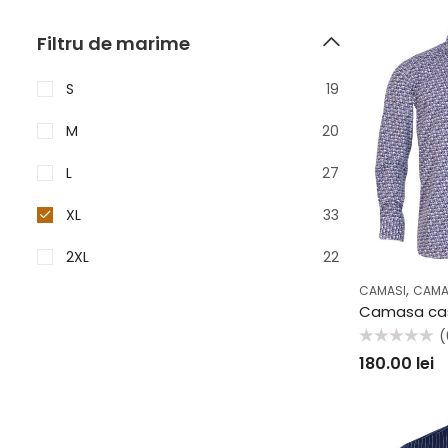
Filtru de marime
S
19
M
20
L
27
XL
33
2XL
22
,
CAMASI
CAMA
(
Evaluat
180.00
lei
la
0
din
5