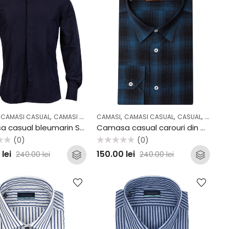
,
,
,
,
,
,
,
,
,
,
,
,
CAMASI CASUAL
CASUAL
COLECTII
CAMASI OFFICE
OFFICE
CAMASI
CASUAL
CAMASI CASUAL
COLECTII
OFFICE
CASUAL
OUTLET
COLECTI
Camasa casual bleumarin Stansfield B62
Camasa casual carouri din bumbac Stansfield C26
(0)
(0)
Evaluat
0
lei
150.00
lei
240.00
lei
240.00
lei
la
0
din
5