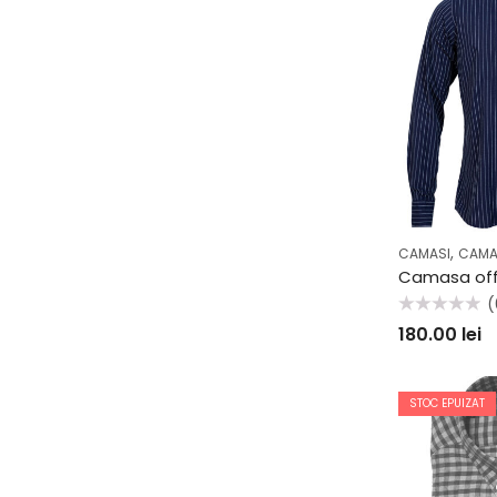
,
CAMASI
CAMA
(
Evaluat
180.00
lei
la
0
din
5
STOC EPUIZAT