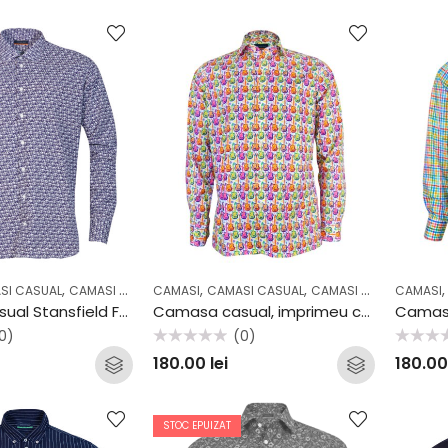
,
,
,
,
,
,
SI CASUAL
CAMASI OFFICE
CAMASI
CASUAL
CAMASI CASUAL
COLECTII
OFFICE
CAMASI COCKTAIL & PARTY
CAMASI
Camasa casual Stansfield FW2011
Camasa casual, imprimeu chitara 36106
0)
(0)
Evaluat
Evaluat
180.00
lei
180.0
la
la
0
0
din
din
5
5
STOC EPUIZAT